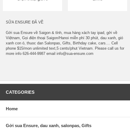
SỮA ENSURE ĐÃ VỀ
Gởi sua Ensure về Saigon & tỉnh, mua hàng xách tay ipad, gởi về
Việtnam, Gọi điện thoại Saigon/Hanoi miễn phí 30 phút, dau xanh, gió
xanh con ó, thuoc dan Salonpas, Gifts, Birthday cake, cars.... Cell
phone $15/mon unlimited text,5 cents/phut Vietnam. Please call us for
more info 626-444-9987 email info@sua-ensure.com
CATEGORIES
Home
Gởi sua Ensure, dau xanh, salonpas, Gifts